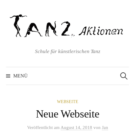
Springe
zum
Inhalt
Schule für künstlerischen Tanz
Suchen
nach:
MENÜ
WEBSEITE
Neue Webseite
Veröffentlicht
am
August 14, 2018
von
Jan