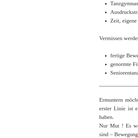
Tanzgymnast
Ausdruckstra
Zeit, eigene
Vermissen werde
fertige Be
genormte F
Seniorentan
Ermuntern möchte
erster Linie is
haben.
Nur Mut ! Es we
sind – Bewegung