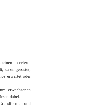
sbeinen an erlernt
, zu eingerostet,
nos erwartet oder
 zum erwachsenen
tzen dabei.
 Grundformen und